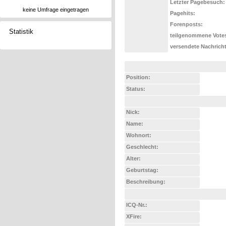
Letzter Pagebesuch:
keine Umfrage eingetragen
Pagehits:
Forenposts:
Statistik
teilgenommene Vote
versendete Nachrich
Position:
Status:
Nick:
Name:
Wohnort:
Geschlecht:
Alter:
Geburtstag:
Beschreibung:
ICQ-Nr.:
XFire: