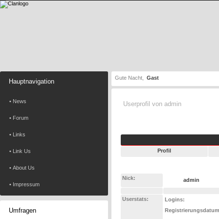
Gute Nacht,
Gast
Hauptnavigation
• News
Userprofil von admin
• Forum
• Links
Profil
• Link Us
• About Us
Nick:
admin
• Impressum
Userstats:
Logins:
Umfragen
Registrierungsdatum